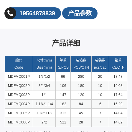
19564878839
产品参数
产品详细
编码
尺寸(mm)
单重
装箱数
装袋数
箱重
Code
Size(mm)
G/PCS
PCS/CTN
pcs/bag
KG/CTN
MDFMQ001P
1/2*1/2
66
280
20
18.48
MDFMQ002P
3/4*3/4
106
180
10
19.08
MDFMQ003P
1*1
147
120
10
17.64
MDFMQ004P
1 1/4*1 1/4
182
84
6
15.29
MDFMQ005P
1 1/2*11/2
312
45
/
14.04
MDFMQ006P
2*2
522
28
/
14.62